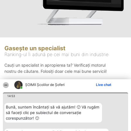
Gasește un specialist
Ranking-ul îi adună pe cei mai buni din industrie
Cauți un specialist in apropierea ta? Verificați motorul
nostru de căutare. Folosiți doar cele mai bune servicii!
ŞOIMII Școlilor de Șoferi
Live chat
Căutare
14:53
Bună, suntem încântați să vă ajutăm! 🙂 Vă rugăm
să faceți clic pe subiectul de conversație
corespunzător! 🙂