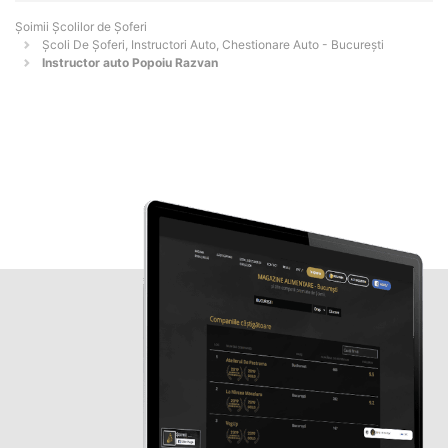
Şoimii Școlilor de Șoferi
Școli De Șoferi, Instructori Auto, Chestionare Auto - Bucureşti
Instructor auto Popoiu Razvan