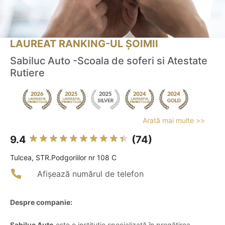
LAUREAT RANKING-UL ȘOIMII
Sabiluc Auto -Scoala de soferi si Atestate
Rutiere
Arată mai multe >>
9.4
(74)
Tulcea, STR.Podgoriilor nr 108 C
Afișează numărul de telefon
Despre companie:
Sabiluc Auto
este o instituție specializată în pregătirea