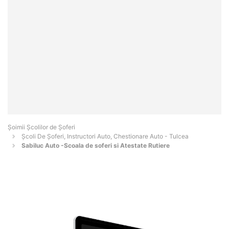
Şoimii Școlilor de Șoferi
Școli De Șoferi, Instructori Auto, Chestionare Auto - Tulcea
Sabiluc Auto -Scoala de soferi si Atestate Rutiere