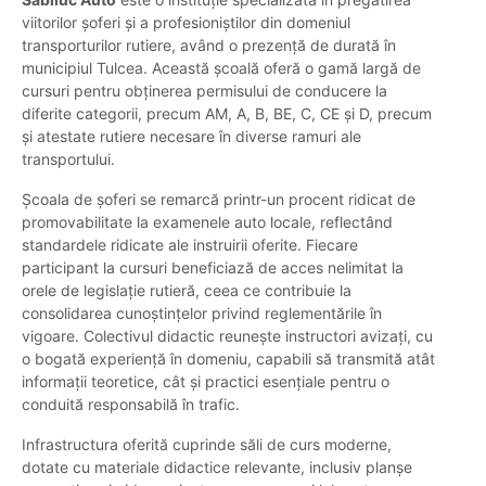
viitorilor șoferi și a profesioniștilor din domeniul
transporturilor rutiere, având o prezență de durată în
municipiul Tulcea. Această școală oferă o gamă largă de
cursuri pentru obținerea permisului de conducere la
diferite categorii, precum AM, A, B, BE, C, CE și D, precum
și atestate rutiere necesare în diverse ramuri ale
transportului.
Școala de șoferi se remarcă printr-un procent ridicat de
promovabilitate la examenele auto locale, reflectând
standardele ridicate ale instruirii oferite. Fiecare
participant la cursuri beneficiază de acces nelimitat la
orele de legislație rutieră, ceea ce contribuie la
consolidarea cunoștințelor privind reglementările în
vigoare. Colectivul didactic reunește instructori avizați, cu
o bogată experiență în domeniu, capabili să transmită atât
informații teoretice, cât și practici esențiale pentru o
conduită responsabilă în trafic.
Infrastructura oferită cuprinde săli de curs moderne,
dotate cu materiale didactice relevante, inclusiv planșe