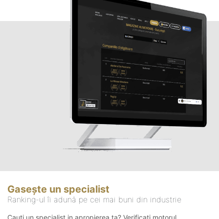
Gasește un specialist
Ranking-ul îi adună pe cei mai buni din industrie
Cauți un specialist in apropierea ta? Verificați motorul