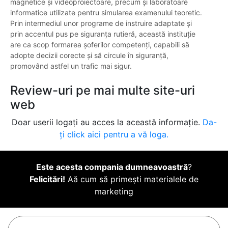
magnetice și videoproiectoare, precum și laboratoare
informatice utilizate pentru simularea examenului teoretic.
Prin intermediul unor programe de instruire adaptate și
prin accentul pus pe siguranța rutieră, această instituție
are ca scop formarea șoferilor competenți, capabili să
adopte decizii corecte și să circule în siguranță,
promovând astfel un trafic mai sigur.
Review-uri pe mai multe site-uri
web
Doar userii logați au acces la această informație.
Da-
ți click aici pentru a vă loga.
Este acesta compania dumneavoastră
?
Felicitări!
Aă cum să primești materialele de
marketing