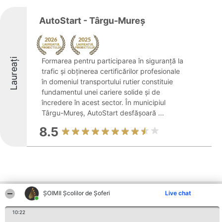
AutoStart - Târgu-Mureș
Laureați
Formarea pentru participarea în siguranță la
trafic și obținerea certificărilor profesionale
în domeniul transportului rutier constituie
fundamentul unei cariere solide și de
încredere în acest sector. În municipiul
Târgu-Mureș, AutoStart desfășoară ...
8.5
ŞOIMII Școlilor de Șoferi
Live chat
Alte firme din zonă
10:22