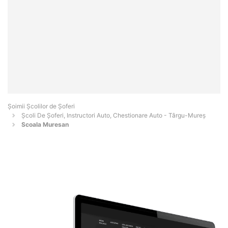
Şoimii Școlilor de Șoferi
Școli De Șoferi, Instructori Auto, Chestionare Auto - Târgu-Mureş
Scoala Muresan