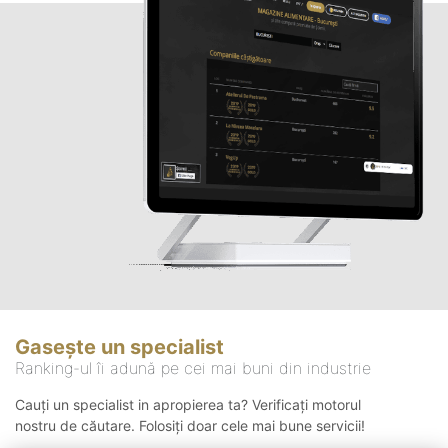
Gasește un specialist
Ranking-ul îi adună pe cei mai buni din industrie
Cauți un specialist in apropierea ta? Verificați motorul
nostru de căutare. Folosiți doar cele mai bune servicii!