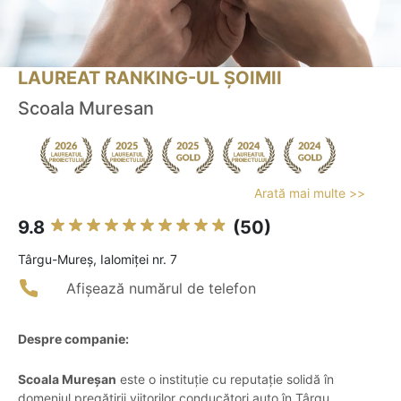
LAUREAT RANKING-UL ȘOIMII
Scoala Muresan
Arată mai multe >>
9.8
(50)
Târgu-Mureş, Ialomiței nr. 7
Afișează numărul de telefon
Despre companie:
Scoala Mureșan
este o instituție cu reputație solidă în
domeniul pregătirii viitorilor conducători auto în Târgu