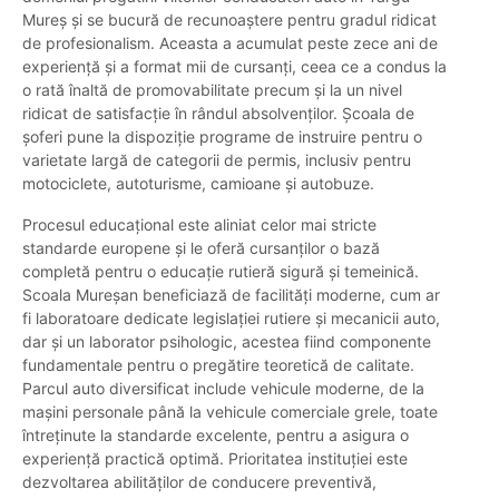
Mureș și se bucură de recunoaștere pentru gradul ridicat
de profesionalism. Aceasta a acumulat peste zece ani de
experiență și a format mii de cursanți, ceea ce a condus la
o rată înaltă de promovabilitate precum și la un nivel
ridicat de satisfacție în rândul absolvenților. Școala de
șoferi pune la dispoziție programe de instruire pentru o
varietate largă de categorii de permis, inclusiv pentru
motociclete, autoturisme, camioane și autobuze.
Procesul educațional este aliniat celor mai stricte
standarde europene și le oferă cursanților o bază
completă pentru o educație rutieră sigură și temeinică.
Scoala Mureșan beneficiază de facilități moderne, cum ar
fi laboratoare dedicate legislației rutiere și mecanicii auto,
dar și un laborator psihologic, acestea fiind componente
fundamentale pentru o pregătire teoretică de calitate.
Parcul auto diversificat include vehicule moderne, de la
mașini personale până la vehicule comerciale grele, toate
întreținute la standarde excelente, pentru a asigura o
experiență practică optimă. Prioritatea instituției este
dezvoltarea abilităților de conducere preventivă,