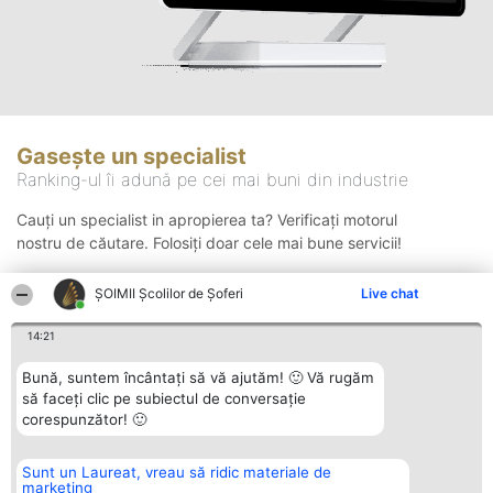
Gasește un specialist
Ranking-ul îi adună pe cei mai buni din industrie
Cauți un specialist in apropierea ta? Verificați motorul
nostru de căutare. Folosiți doar cele mai bune servicii!
ŞOIMII Școlilor de Șoferi
Live chat
Căutare
14:21
Bună, suntem încântați să vă ajutăm! 🙂 Vă rugăm
să faceți clic pe subiectul de conversație
corespunzător! 🙂
Sunt un Laureat, vreau să ridic materiale de
Organizator Ranking
Plebiscyt
Contact
marketing
BRIGHT SOLUTIONS BR SRL
Câștigătorii
Contact