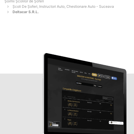
Şoimii Școlilor de Șoferi
Școli De Șoferi, Instructori Auto, Chestionare Auto - Suceava
Deltacar S.R.L.