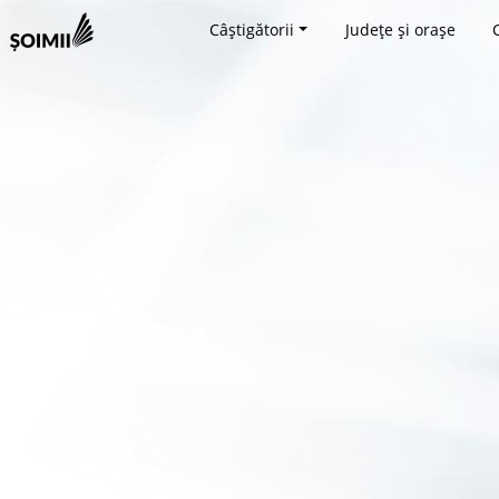
Câștigătorii
Județe și orașe