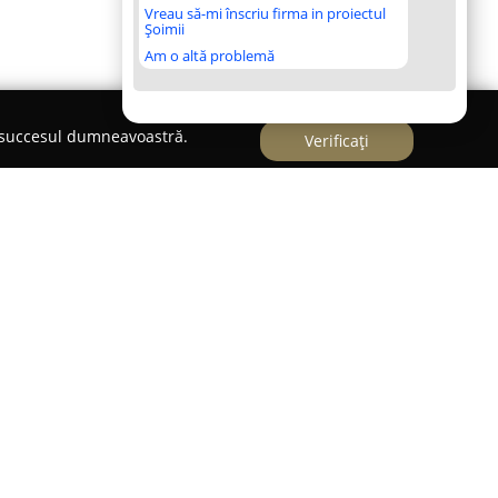
Vreau să-mi înscriu firma in proiectul
Șoimii
Am o altă problemă
e succesul dumneavoastră.
Verificați
un centru orientat spre pregătirea și
ectorul transporturilor rutiere, localizat în
i, la numărul 9. Cu o experiență de 16 ani în
icipă la dezvoltarea și consolidarea abilităților
ăți de transport.