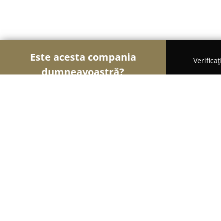
Este acesta compania
Verifica
dumneavoastră?
Şoimii Școlilor de Șoferi
Școli De Șoferi, Instruc
Best Auto Leo
9.1
(61)