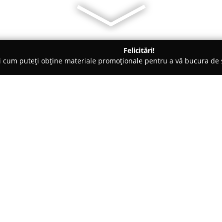
Felicitări!
ți cum puteți obține materiale promoționale pentru a vă bucura d
tori Auto, Chestionare Auto - Suceava
Best Auto Leo
Despre companie:
Best Auto Leo
funcționează ca 
perfecționarea profesională în s
Suceava, pe Strada Universități
domeniu, această instituție part
Arată mai multe >>
personalului implicat în activit