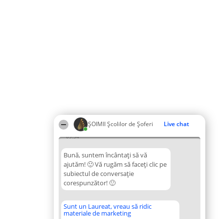
ŞOIMII Școlilor de Șoferi
Live chat
09:34
Bună, suntem încântați să vă
ajutăm! 🙂 Vă rugăm să faceți clic pe
subiectul de conversație
corespunzător! 🙂
Sunt un Laureat, vreau să ridic
materiale de marketing